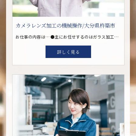
カメラレンズ加工の機械操作/大分県杵築市
お仕事の内容は… ●主にお任せするのはガラス加工に伴う機械装置のオペレーター作業(操作) ●原料などの確認や具材の交換作業、出来上がった製品の計測(機械) ●大きなパーツなどナシ！スキルアップ可能性大！ ●その他、工具や具材準備など付帯作業もあります
詳しく見る