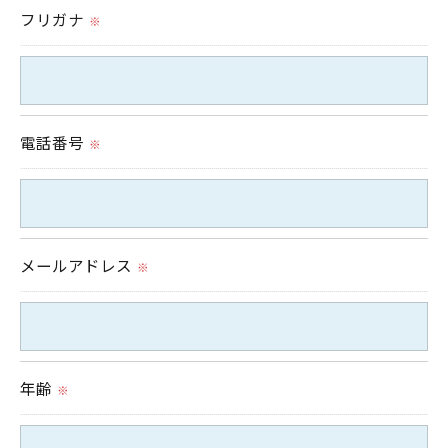
予めご了承ください。
フリガナ
※
＜個人情報の開示･訂正・削除･利用停止の手続につ
いて＞
当社では、お客様の個人情報の開示･訂正･削除・利
電話番号
※
用停止の手続を定めさせて頂いております。
ご本人である事を確認のうえ、対応させて頂きま
す。
個人情報の開示･訂正･削除・利用停止の具体的手続
メールアドレス
※
きにつきましては、お電話でお問合せ下さい。
年齢
※