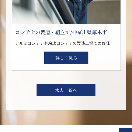
コンテナの製造・組立て/神奈川県厚木市
アルミコンテナや冷凍コンテナの製造工場でのお仕事！ アルミ板の組付けや組立て作業 <具体的には…> ◆コンテナ製造に関わる下記いずれかの工程を担当いただきます ・各種コンテナの組立 Lドリルでの穴あけ作業 Lドライバーでの組付け作業 ・溶接 ・完成品の検査 ・製品の移動・運搬 ※重たいものはペアで運びます
詳しく見る
求人一覧へ