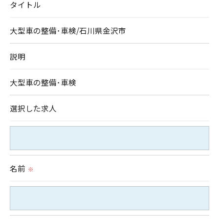
タイトル
＜個人情報の委託について＞
大型車の整備･車検/石川県金沢市
当社では、利用目的の達成に必要な範囲において、
個人情報を外部に委託する場合があります。
説明
これらの委託先に対しては個人情報保護契約等の措
置をとり、適切な監督を行います。
大型車の整備･車検
選択した求人
＜個人情報の安全管理＞
当社では、個人情報の漏洩等がなされないよう、適
切に安全管理対策を実施します。
名前
※
＜個人情報を与えなかった場合に生じる結果＞
必要な情報を頂けない場合は、それに対応した当社
のサービスをご提供できない場合がございますので