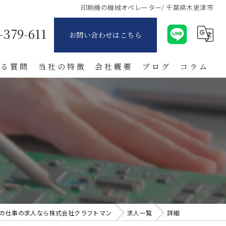
印刷機の機械オペレーター/ 千葉県木更津市
-379-611
お問い合わせはこちら
ある質問
当社の特徴
会社概要
ブログ
コラム
派遣
製造業
寮付き
日払い
紹介
の仕事の求人なら株式会社クラフトマン
求人一覧
詳細