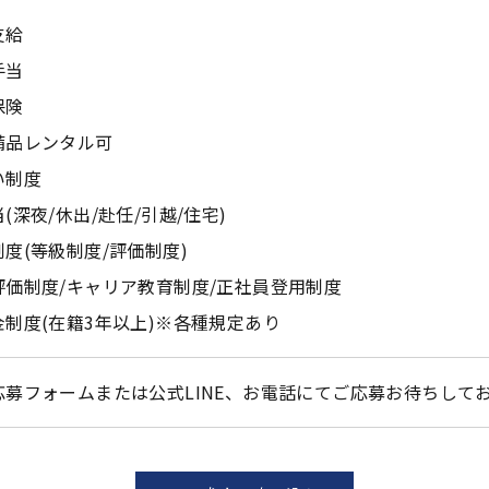
支給
手当
保険
備品レンタル可
い制度
(深夜/休出/赴任/引越/住宅)
度(等級制度/評価制度)
評価制度/キャリア教育制度/正社員登用制度
金制度(在籍3年以上)※各種規定あり
応募フォームまたは公式LINE、お電話にてご応募お待ちして