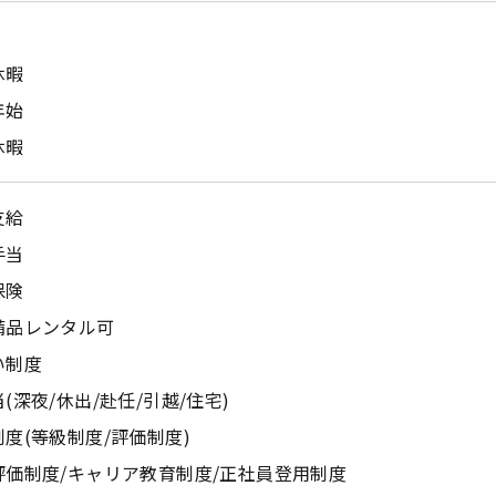
休暇
年始
休暇
支給
手当
保険
備品レンタル可
い制度
(深夜/休出/赴任/引越/住宅)
度(等級制度/評価制度)
評価制度/キャリア教育制度/正社員登用制度