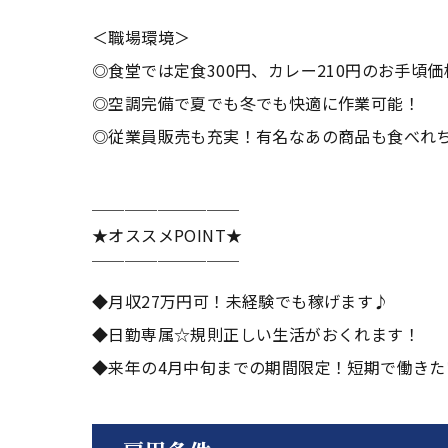
＜職場環境＞
◎食堂では定食300円、カレー210円のお手頃
◎空調完備で夏でも冬でも快適に作業可能！
◎従業員販売も充実！有名なあの商品も食べれ
＿＿＿＿＿＿＿＿＿
★オススメPOINT★
￣￣￣￣￣￣￣￣￣
◆月収27万円可！未経験でも稼げます♪
◆日勤専属☆規則正しい生活がおくれます！
◆来年の4月中旬までの期間限定！短期で働きた