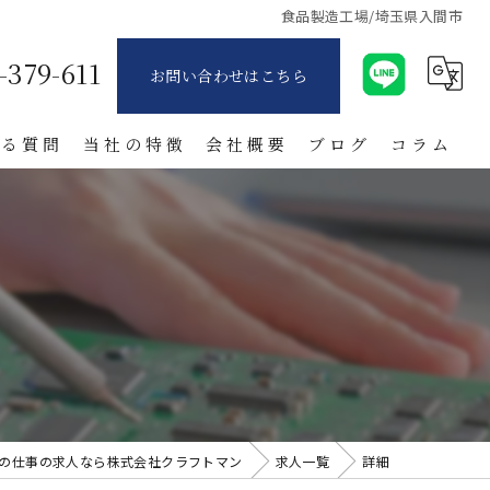
食品製造工場/埼玉県入間市
-379-611
お問い合わせはこちら
ある質問
当社の特徴
会社概要
ブログ
コラム
派遣
製造業
寮付き
日払い
紹介
の仕事の求人なら株式会社クラフトマン
求人一覧
詳細