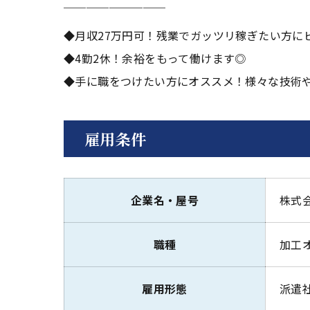
￣￣￣￣￣￣￣￣￣
◆月収27万円可！残業でガッツリ稼ぎたい方に
◆4勤2休！余裕をもって働けます◎
◆手に職をつけたい方にオススメ！様々な技術
雇用条件
企業名・屋号
株式
職種
加工
雇用形態
派遣