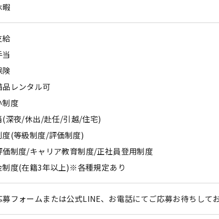
休暇
支給
手当
保険
備品レンタル可
い制度
(深夜/休出/赴任/引越/住宅)
度(等級制度/評価制度)
評価制度/キャリア教育制度/正社員登用制度
金制度(在籍3年以上)※各種規定あり
応募フォームまたは公式LINE、お電話にてご応募お待ちして