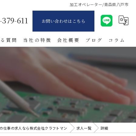
加工オペレーター/青森県八戸市
-379-611
お問い合わせはこちら
ある質問
当社の特徴
会社概要
ブログ
コラム
派遣
製造業
寮付き
日払い
紹介
の仕事の求人なら株式会社クラフトマン
求人一覧
詳細