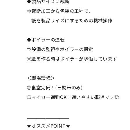
◆製品サイズに裁断
⇒裁断加工から包装の工程で、
紙を製品サイズにするための機械操作
◆ボイラーの運転
⇒設備の監視やボイラーの設定
※紙を作る時はボイラーが稼働しています
＜職場環境＞
◎食堂完備！(日勤帯のみ)
◎マイカー通勤OK！通いやすい職場です◎
＿＿＿＿＿＿＿＿＿
★オススメPOINT★