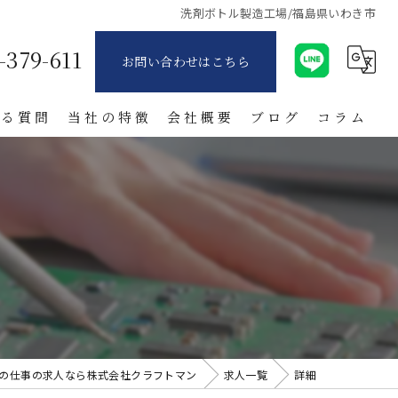
洗剤ボトル製造工場/福島県いわき市
-379-611
お問い合わせはこちら
ある質問
当社の特徴
会社概要
ブログ
コラム
派遣
製造業
寮付き
日払い
紹介
の仕事の求人なら株式会社クラフトマン
求人一覧
詳細