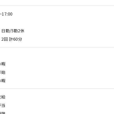
~17:00
日勤/5勤2休
2回 計60分
休暇
年始
休暇
支給
手当
保険