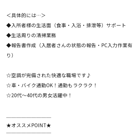
＜具体的には…＞
◆入所者様の生活面（食事・入浴・排泄等）サポート
◆生活周りの清掃業務
◆報告書作成（入居者さんの状態の報告・PC入力作業有
り）
☆空調が完備された快適な職場です♪
☆車・バイク通勤OK！通勤もラクラク！
☆20代～40代の男女活躍中！
＿＿＿＿＿＿＿＿＿
★オススメPOINT★
￣￣￣￣￣￣￣￣￣