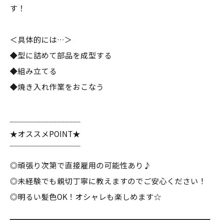
す！
＜具体的には…＞
◆型に詰めて部品を成型する
◆組み立てる
◆焼き入れ作業をおこなう
＿＿＿＿＿＿＿＿＿
★オススメPOINT★
￣￣￣￣￣￣￣￣￣
◎頑張り次第で直接雇用の可能性あり♪
◎未経験でも親切丁寧に教えますのでご安心ください！
◎明るい髪色OK！オシャレも楽しめます☆