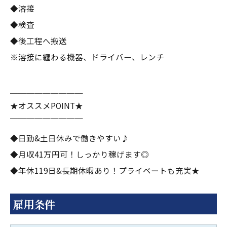
◆溶接
◆検査
◆後工程へ搬送
※溶接に纏わる機器、ドライバー、レンチ
＿＿＿＿＿＿＿＿＿
★オススメPOINT★
￣￣￣￣￣￣￣￣￣
◆日勤&土日休みで働きやすい♪
◆月収41万円可！しっかり稼げます◎
◆年休119日&長期休暇あり！プライベートも充実★
雇用条件