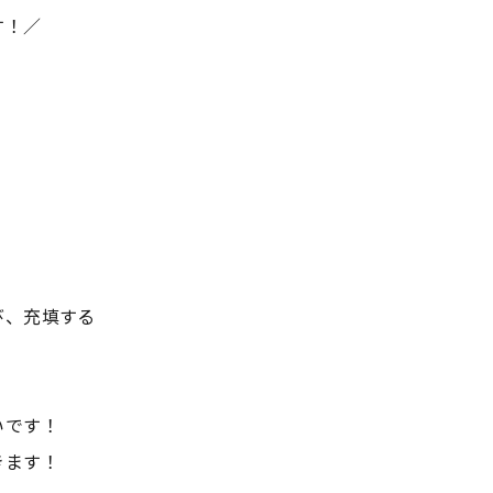
す！／
び、充填する
いです！
きます！