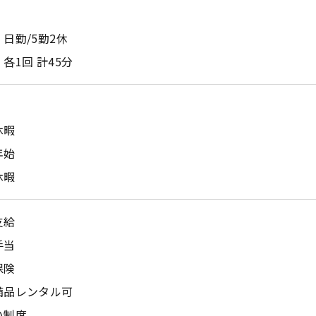
日勤/5勤2休
各1回 計45分
休暇
年始
休暇
支給
手当
保険
備品レンタル可
い制度