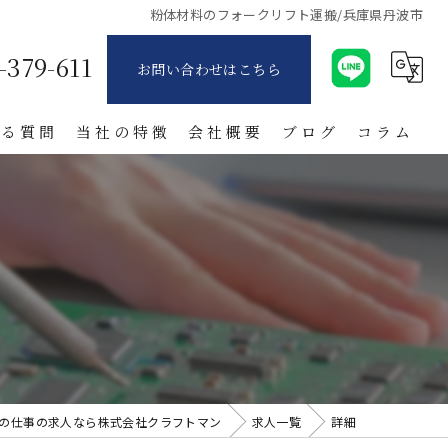
粉体材料のフォークリフト運搬/兵庫県丹波市
-379-611
お問い合わせはこちら
ある質問
当社の特徴
会社概要
ブログ
コラム
派遣
製造業
寮付き
日払い
紹介
の仕事の求人なら株式会社クラフトマン
求人一覧
詳細