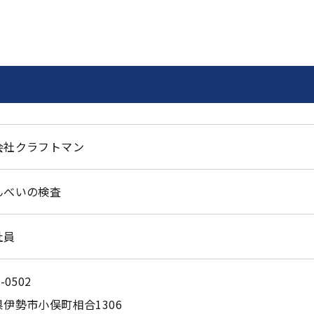
会社クラフトマン
んべいの検査
社員
-0502
伊勢市小俣町相合1306