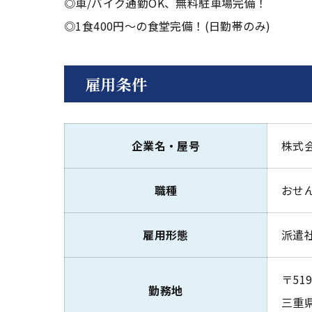
◎車/バイク通勤OK、無料駐車場完備！
◎1食400円～の食堂完備！(日勤帯のみ)
雇用条件
企業名・屋号
株式
職種
おせ
雇用形態
派遣
〒519
勤務地
三重県