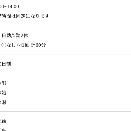
00~14:00
務時間は固定になります
日勤/5勤2休
①なし ②1回 計60分
二日制
休暇
年始
休暇
支給
手当