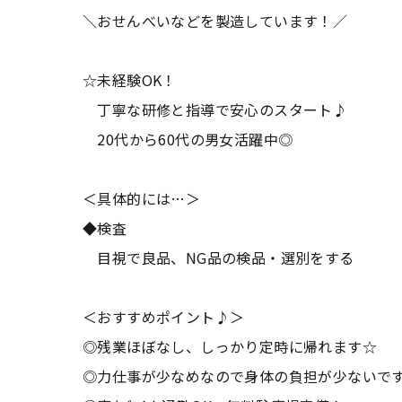
＼おせんべいなどを製造しています！／
☆未経験OK！
丁寧な研修と指導で安心のスタート♪
20代から60代の男女活躍中◎
＜具体的には…＞
◆検査
目視で良品、NG品の検品・選別をする
＜おすすめポイント♪＞
◎残業ほぼなし、しっかり定時に帰れます☆
◎力仕事が少なめなので身体の負担が少ないで