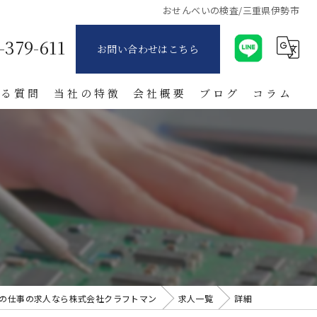
おせんべいの検査/三重県伊勢市
-379-611
お問い合わせはこちら
ある質問
当社の特徴
会社概要
ブログ
コラム
派遣
製造業
寮付き
日払い
紹介
の仕事の求人なら株式会社クラフトマン
求人一覧
詳細