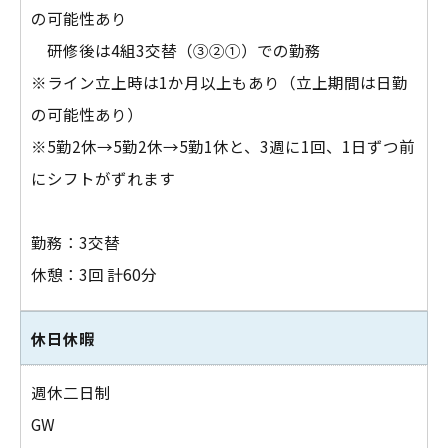
の可能性あり
研修後は4組3交替（③②①）での勤務
※ライン立上時は1か月以上もあり（立上期間は日勤
の可能性あり）
※5勤2休→5勤2休→5勤1休と、3週に1回、1日ずつ前
にシフトがずれます
勤務：3交替
休憩：3回 計60分
休日休暇
週休二日制
GW