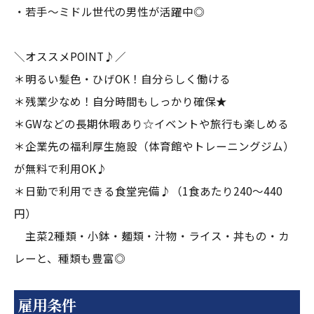
・若手～ミドル世代の男性が活躍中◎
＼オススメPOINT♪／
＊明るい髪色・ひげOK！自分らしく働ける
＊残業少なめ！自分時間もしっかり確保★
＊GWなどの長期休暇あり☆イベントや旅行も楽しめる
＊企業先の福利厚生施設（体育館やトレーニングジム）
が無料で利用OK♪
＊日勤で利用できる食堂完備♪（1食あたり240～440
円）
主菜2種類・小鉢・麺類・汁物・ライス・丼もの・カ
レーと、種類も豊富◎
雇用条件