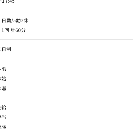
~17:45
日勤/5勤2休
1回 計60分
二日制
休暇
年始
休暇
支給
手当
保険