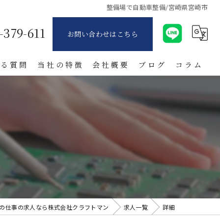
整備場で自動車整備/宮崎県宮崎市
-379-611
お問い合わせはこちら
ある質問
当社の特徴
会社概要
ブログ
コラム
派遣
製造業
寮付き
日払い
紹介
の仕事の求人なら株式会社クラフトマン
求人一覧
詳細