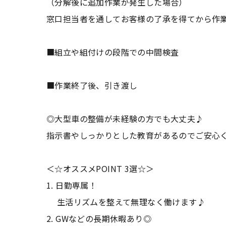
（分解後に追加作業が発生した場合）
窓口担当者を通してお客様の了承を得てから作
■組立や組付けの段階での中間検査
■作業終了後、引き渡し
◎大型車の整備が未経験の方でも大丈夫♪
指示書やしっかりとした教育があるのでご安
＜☆オススメPOINT 3選☆＞
1. 日勤専属！
生活リズムを整えて無理なく働けます♪
2. GWなどの長期休暇あり◎