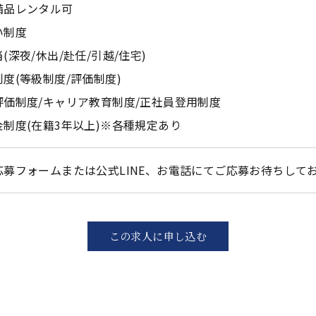
備品レンタル可
い制度
(深夜/休出/赴任/引越/住宅)
度(等級制度/評価制度)
評価制度/キャリア教育制度/正社員登用制度
金制度(在籍3年以上)※各種規定あり
応募フォームまたは公式LINE、お電話にてご応募お待ちして
この求人に申し込む