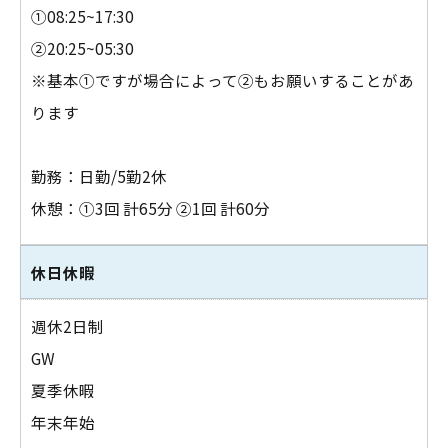
①08:25~17:30
②20:25~05:30
※基本①ですが場合によって②もお願いすることがあ
ります
勤務：日勤/5勤2休
休憩：①3回 計65分 ②1回 計60分
休日休暇
週休2日制
GW
夏季休暇
年末年始