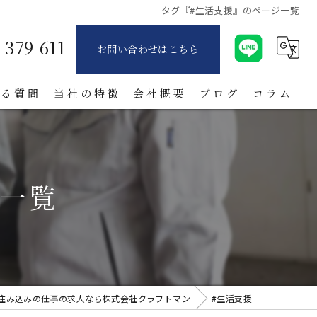
タグ『#生活支援』のページ一覧
-379-611
お問い合わせはこちら
ある質問
当社の特徴
会社概要
ブログ
コラム
派遣
製造業
ジ一覧
寮付き
日払い
紹介
住み込みの仕事の求人なら株式会社クラフトマン
#生活支援