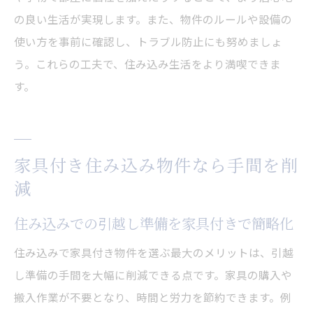
住み込み家具付き物件が人気の理由を解説
の良い生活が実現します。また、物件のルールや設備の
住み込みで家具付き物件が選ばれる背景と
使い方を事前に確認し、トラブル防止にも努めましょ
は
う。これらの工夫で、住み込み生活をより満喫できま
家具付き住み込み物件の人気が高まる要因
す。
住み込み生活者に支持される家具付き物件
の特徴
家具付き住み込みの人気理由と利用者の声
家具付き住み込み物件なら手間を削
住み込みで注目される家具付き物件のメリ
減
ット
住み込みでの引越し準備を家具付きで簡略化
家具付き住み込み物件を選ぶ人が増える理
由
住み込みで家具付き物件を選ぶ最大のメリットは、引越
家具付き住み込みなら即日から快適生活
し準備の手間を大幅に削減できる点です。家具の購入や
住み込みで家具付きなら即日から生活スタ
搬入作業が不要となり、時間と労力を節約できます。例