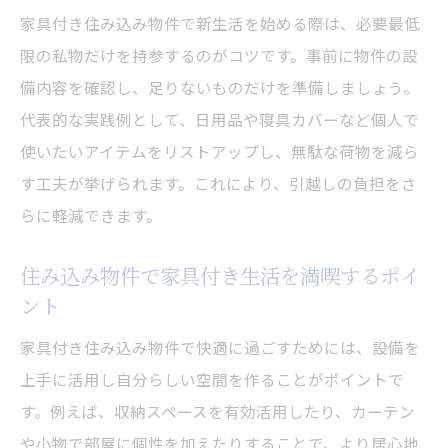
ズに
家具付き住み込み物件で新生活を始める際は、必要最低
初期費用を抑えた住み込み生活の工夫
限の私物だけを持参するのがコツです。事前に物件の設
住み込みで初期費用を抑える家具付きの魅
備内容を確認し、足りないものだけを準備しましょう。
力
代表的な実践例として、日用品や寝具カバーなど個人で
家具付き住み込み物件で節約できるポイン
使いたいアイテムをリストアップし、無駄な荷物を減ら
ト
す工夫が挙げられます。これにより、引越しの負担をさ
住み込み生活の初期費用を減らす家具付き
らに軽減できます。
活用法
住み込み物件で家具付き生活を満喫するポイ
家具付き住み込みなら初期コストが大幅カ
ント
ット
家具付き住み込み物件で快適に過ごすためには、設備を
住み込みで賢く家具付き物件を選ぶ節約術
上手に活用し自分らしい空間を作ることがポイントで
家具付き住み込み生活で無駄な出費を抑え
す。例えば、収納スペースを有効活用したり、カーテン
る方法
や小物で部屋に個性を加えたりすることで、より居心地