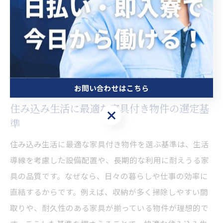
重要です。理由は、同じ家具付きでも設備内容や条件に
差があるためです。具体的な比較ポイントとしては、家
具・家電の充実度、共用部分の清潔さ、管理体制、即入
居の可否などが挙げられます。これらを比較すること
で、自分に合った最適な物件選びが可能となります。
お問い合わせはこちら
住み込み生活に最適な家具付き物件の選定基
お問い合わせはこちら
準
住み込み生活に最適な家具付き物件を選ぶ基準は、生活
導線を考慮した設備配置や、長期的な利用に耐えうる家
具の品質です。なぜなら、日々の暮らしや仕事の効率に
直結するからです。例えば、収納が多く掃除しやすい間
取りや、耐久性のある家具が揃っている物件が理想的で