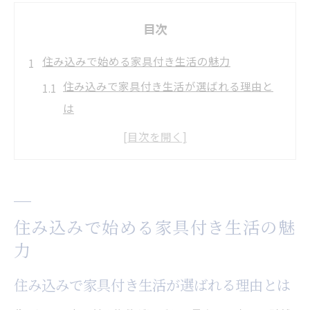
目次
住み込みで始める家具付き生活の魅力
住み込みで家具付き生活が選ばれる理由と
は
初めての住み込みでも安心な家具付き物件
の特徴
住み込み生活で家具付きだから得られる快
適さ
住み込みで始める家具付き生活の魅
住み込みの魅力と家具付きの利便性を解説
力
家具付き住み込みで手間なく新生活を始め
るコツ
住み込みで家具付き生活が選ばれる理由とは
住み込み物件で家具付き生活を満喫するポ