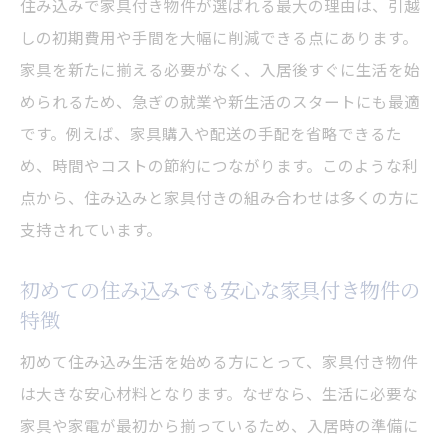
住み込みで家具付き物件が選ばれる最大の理由は、引越
イント
しの初期費用や手間を大幅に削減できる点にあります。
家具付き住み込み物件なら手間を削減
家具を新たに揃える必要がなく、入居後すぐに生活を始
住み込みでの引越し準備を家具付きで簡略
められるため、急ぎの就業や新生活のスタートにも最適
化
です。例えば、家具購入や配送の手配を省略できるた
家具付き住み込みで荷物を最小限に抑える
め、時間やコストの節約につながります。このような利
方法
点から、住み込みと家具付きの組み合わせは多くの方に
住み込み物件の家具付きで手間なく入居を
支持されています。
実現
初めての住み込みでも安心な家具付き物件の
住み込みと家具付きの組み合わせが生む時
特徴
短効果
家具付き住み込み物件で準備の負担を減ら
初めて住み込み生活を始める方にとって、家具付き物件
すコツ
は大きな安心材料となります。なぜなら、生活に必要な
家具や家電が最初から揃っているため、入居時の準備に
住み込みで家具付きなら面倒な準備も不要