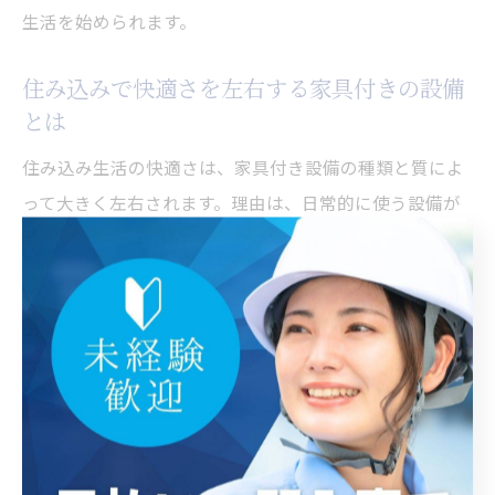
生活を始められます。
住み込みで快適さを左右する家具付きの設備
とは
住み込み生活の快適さは、家具付き設備の種類と質によ
って大きく左右されます。理由は、日常的に使う設備が
不十分だとストレスの原因になるからです。代表的な設
備には、ベッド、デスク、冷蔵庫、電子レンジ、エアコ
ンなどがあります。これらがしっかり備わった物件であ
れば、住み込み生活の質が向上し、仕事にも集中しやす
くなります。
家具付き住み込み物件の比較ポイントを解説
住み込みで家具付き物件を選ぶ際は、複数物件の比較が