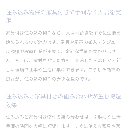
家具付き住み込みなら生活効率と仕事の両
立が可能
住み込み物件の家具付きで手間なく入居を実
現
住み込み生活で快適な家具付きが生む時間
的余裕
家具付き住み込み物件なら、入居手続き後すぐに生活を
家具付き住み込み物件が実現する働きやす
始められるのが魅力です。家具や家電の搬入スケジュー
い環境
ル調整や設置作業が不要で、余計な手間がかかりませ
住み込みと家具付きで仕事も生活も充実さ
ん。例えば、就労を控えた方も、到着したその日から新
せるコツ
しい環境で仕事や生活に集中できます。こうした効率の
良さが、住み込み物件の大きな強みです。
家具付き住み込み生活でストレスを減らす
工夫
住み込みと家具付きの組み合わせが生む時短
効果
住み込みと家具付き物件の組み合わせは、引越しや生活
準備の時間を大幅に短縮します。すぐに使える家具や家