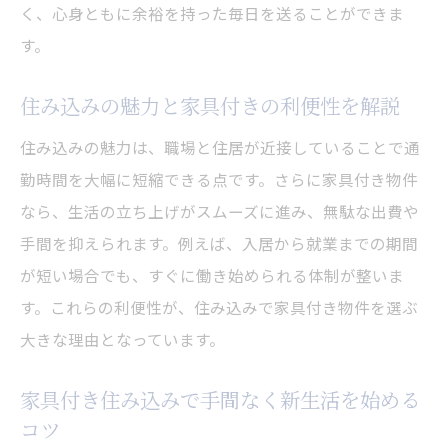
基準
く、心身ともに余裕を持った毎日を送ることができま
家具付き住み込みで引越しの負担を減らす方法
す。
住み込みで引越しの負担を軽減する家具付
住み込みの魅力と家具付きの利便性を解説
き活用術
住み込みの魅力は、職場と住居が近接していることで通
家具付き住み込み物件で効率良く引越しす
勤時間を大幅に短縮できる点です。さらに家具付き物件
る秘訣
なら、生活の立ち上げがスムーズに進み、無駄な出費や
住み込み生活の引越し準備を家具付きで簡
手間を抑えられます。例えば、入居から就業までの期間
素化
が短い場合でも、すぐに働き始められる体制が整いま
家具付き住み込みで荷物削減と負担軽減を
す。これらの利便性が、住み込みで家具付き物件を選ぶ
実現
大きな理由となっています。
住み込み引越しを楽にする家具付き物件の
選び方
家具付き住み込みで手間なく新生活を始める
家具付き住み込みなら引越し作業もスムー
コツ