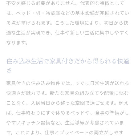
不安を感じる必要がありません。代表的な特徴として
に
は、ベッド・机・冷蔵庫などの基本設備が完備されてい
快適な住み込みを叶える家具付きの選び方
る点が挙げられます。こうした環境により、初日から快
住み込みで快適に暮らす家具付き物件の選
適な生活が実現でき、仕事や新しい生活に集中しやすく
び方
なります。
住み込み生活で重視したい家具付き設備の
ポイント
住み込み生活で家具付きだから得られる快適
家具付き住み込み物件選びで失敗しないチ
さ
ェック項目
家具付きの住み込み物件では、すぐに日常生活が送れる
住み込みで快適さを左右する家具付きの設
快適さが魅力です。新たな家具の組み立てや配置に悩む
備とは
ことなく、入居当日から整った空間で過ごせます。例え
家具付き住み込み物件の比較ポイントを解
ば、仕事終わりにすぐ休めるベッドや、食事の準備がし
説
やすいキッチン設備など、生活導線が考慮されていま
住み込み生活に最適な家具付き物件の選定
す。これにより、仕事とプライベートの両立がしやす