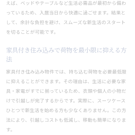
ート
えば、ベッドやテーブルなど生活必需品が最初から備わ
家具付き住み込み物件で即入居が叶うポイ
っているため、入居当日から快適に過ごせます。結果と
ント
して、余計な負担を避け、スムーズな新生活のスタート
を切ることが可能です。
住み込み生活をすぐ始められる家具付きの
魅力
家具付き住み込みで荷物を最小限に抑える方
家具付き住み込みで即日快適に暮らす方法
法
住み込みで家具付き物件を選ぶ即入居のメ
家具付き住み込み物件では、持ち込む荷物を必要最低限
リット
に抑えることができます。その理由は、生活に必要な家
家具付き住み込みなら準備不要で即生活可
具・家電がすでに揃っているため、衣類や個人の小物だ
能
けで引越しが完了するからです。実際に、スーツケース
家具付き住み込み生活で仕事と暮らしを両立
ひとつで新生活を始める方も少なくありません。この方
住み込みで家具付き生活が仕事と両立をサ
法により、引越しコストも低減し、移動も簡単になりま
ポート
す。