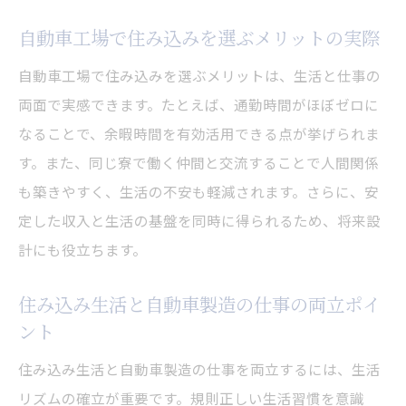
期間工で住み込み自動車製造を始める魅力
自動車工場で住み込みを選ぶメリットの実際
とは
自動車工場で住み込みを選ぶメリットは、生活と仕事の
住み込み期間工が注目される働き方のポイ
両面で実感できます。たとえば、通勤時間がほぼゼロに
ント
なることで、余暇時間を有効活用できる点が挙げられま
住み込み自動車工場で期間工を選ぶ理由と
す。また、同じ寮で働く仲間と交流することで人間関係
利点
も築きやすく、生活の不安も軽減されます。さらに、安
期間工として住み込みを選ぶ実際の働き方
定した収入と生活の基盤を同時に得られるため、将来設
住み込み勤務と期間工の安定収入の実態
計にも役立ちます。
住み込み期間工が自動車製造で人気の理由
自動車工場のきつさと住み込み生活の実態とは
住み込み生活と自動車製造の仕事の両立ポイ
ント
住み込み自動車工場勤務のきつさを正直解
説
住み込み生活と自動車製造の仕事を両立するには、生活
自動車工場で住み込み生活が支える心構え
リズムの確立が重要です。規則正しい生活習慣を意識