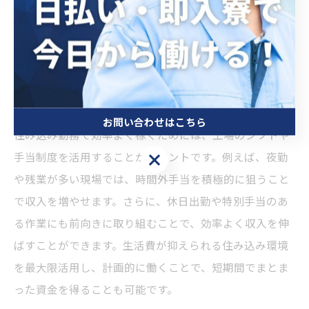
を意識し、給与明細を毎月チェックする習慣を持つこと
で収入の安定化に繋がります。
住み込み勤務で効率よく稼ぐ自動車製造の方
法
お問い合わせはこちら
住み込み勤務で効率よく稼ぐためには、工場のシフトや
お問い合わせはこちら
手当制度を活用することがポイントです。例えば、夜勤
や残業が多い現場では、時間外手当を積極的に狙うこと
で収入を増やせます。さらに、休日出勤や特別手当のあ
る作業にも前向きに取り組むことで、効率よく収入を伸
ばすことができます。生活費が抑えられる住み込み環境
を最大限活用し、計画的に働くことで、短期間でまとま
った資金を得ることも可能です。