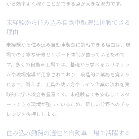
夫術
がら効率よく稼ぐことができる点が大きな魅力です。
住み込み自動車工場での寮活用と収入アッ
未経験から住み込み自動車製造に挑戦できる
プ術
理由
自動車製造と住み込み寮生活の両立ポイン
未経験から住み込み自動車製造に挑戦できる理由は、現
ト
場での丁寧な研修とサポート体制が整っているためで
住み込みで自動車製造に集中できる環境作
す。多くの自動車工場では、基礎から学べるカリキュラ
り
ムや現場指導が用意されており、段階的に業務を覚えら
住み込み寮生活で自動車製造の収入を最大
れます。例えば、工具の使い方やライン作業の流れを実
化
践的に学ぶ機会も豊富です。未経験者でも安心してスタ
住み込み自動車製造でキャリアを築くためのポ
ートできる環境が整っているため、新しい分野へのチャ
イント
レンジを後押しします。
住み込み自動車製造で長期キャリアを築く
方法
住み込み勤務の適性と自動車工場で活躍する