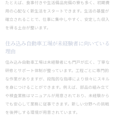
たとえば、食事付きや生活備品完備の寮も多く、初期費
住み込み自動車工場勤務で安定収入を得る秘訣
用の心配なく新生活をスタートできます。生活の基盤が
住み込みで安定収入を得る自動車工場勤務
確立されることで、仕事に集中しやすく、安定した収入
術
を得る土台が整います。
住み込み生活だからこその収入管理のポイ
ント
住み込み自動車工場が未経験者に向いている
自動車製造で住み込み勤務が収入安定に強
理由
い理由
住み込み自動車工場は未経験者にも門戸が広く、丁寧な
住み込み自動車工場の給与体制と安定のコ
研修とサポート体制が整っています。工程ごとに専門的
ツ
な作業がありますが、段階的な指導により徐々にスキル
住み込み勤務で効率よく稼ぐ自動車製造の
を身につけることができます。例えば、部品の組み立て
方法
や検査業務はマニュアルが用意されており、未経験から
自動車工場で住み込みを選ぶ収入面の利点
でも安心して業務に従事できます。新しい分野への挑戦
期間工として住み込みを選ぶ働き方の魅力
を後押しする環境が用意されています。