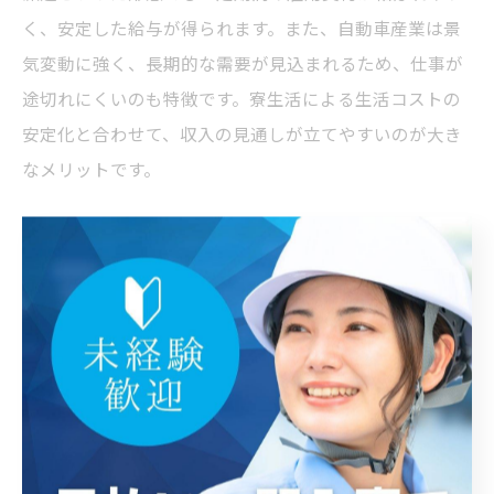
く、安定した給与が得られます。また、自動車産業は景
気変動に強く、長期的な需要が見込まれるため、仕事が
途切れにくいのも特徴です。寮生活による生活コストの
安定化と合わせて、収入の見通しが立てやすいのが大き
なメリットです。
住み込み自動車工場の給与体制と安定のコツ
住み込み自動車工場の給与体制は、基本給に加え各種手
当が充実していることが多いです。例えば、夜勤手当や
皆勤手当などが加算され、月々の収入が安定しやすい仕
組みです。安定収入を得るコツとしては、出勤率を高め
ること、与えられた作業を着実にこなすことが重要で
す。また、定期的なスキルアップや資格取得により、よ
り高い評価や手当の対象となる場合もあります。これら