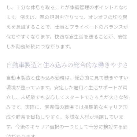
住み込みで感じる自動車工場の仕事のきつ
し、十分な休息を取ることが体調管理のポイントとなり
さ
ます。例えば、寮の規則を守りつつ、オンオフの切り替
えを意識することで、仕事とプライベートのバランスが
自動車工場のきつい現場を住み込みで乗り
保ちやすくなります。快適な寮生活を送ることが、安定
越える
した勤務継続につながります。
住み込み生活と自動車製造のリアルな実体
験
自動車製造と住み込みの総合的な働きやすさ
住み込みならではの自動車工場の労働環境
自動車製造と住み込み勤務は、総合的に見て働きやすい
住み込み勤務ならではの自動車製造のやりがい
環境が整っています。安定した雇用と生活サポートが両
を知る
立し、未経験でも安心してスタートできる点が大きな強
住み込み自動車製造で感じるやりがいの理
みです。実際に、寮完備の職場では長期的なキャリア形
由
成や貯蓄を目指しやすく、多様な人材が活躍していま
住み込み勤務が自動車製造の達成感につな
す。今後のキャリア選択の一つとして十分に検討する価
がる訳
値があります。