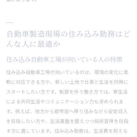
自動車工場で住み込みだから味わえる仕事
の魅力
住み込み自動車工場のやりがいを実感する
自動車製造現場の住み込み勤務はど
瞬間
んな人に最適か
住み込み勤務が仕事満足度を高めるポイン
ト
住み込み自動車工場が向いている人の特徴
住み込み自動車製造で得られる成長と充実
住み込み自動車工場が向いているのは、環境の変化に柔
感
軟に対応できる方や、新しい土地で仕事と生活を同時に
快適な寮生活を送りながら自動車製造で稼ぐ方
スタートしたい方です。転居を伴う働き方では、寮生活
法
による共同生活やコミュニケーション力も求められま
住み込み寮で快適に過ごし自動車製造で稼
す。例えば、地方から都市部へ移り住みながら安定収入
ぐ秘訣
を目指したい方や、生活基盤を整えつつ技術習得を目指
住み込み勤務の寮生活と自動車工場での工
す方に適しています。住み込み勤務は、生活費を抑えな