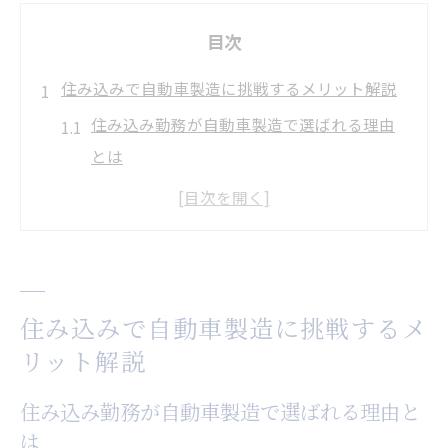
目次
住み込みで自動車製造に挑戦するメリット解説
住み込み勤務が自動車製造で選ばれる理由
とは
住み込みならではの安定収入と生活面の魅
力
住み込み自動車工場が未経験者に向いてい
る理由
住み込みで自動車製造に挑戦するメ
自動車工場で住み込みを選ぶメリットの実
リット解説
際
住み込み生活と自動車製造の仕事の両立ポ
住み込み勤務が自動車製造で選ばれる理由と
イント
は