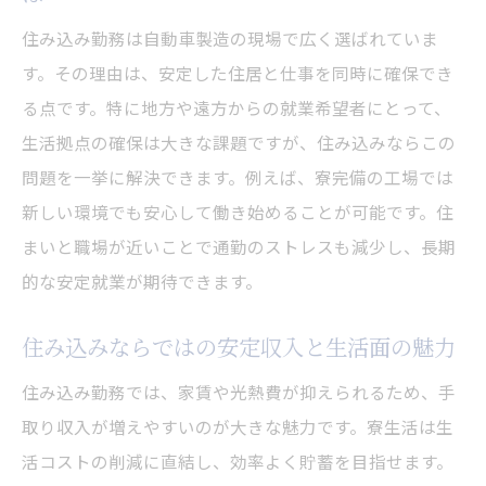
自動車製造と住み込みの総合的な働きやす
住み込み勤務は自動車製造の現場で広く選ばれていま
さ
す。その理由は、安定した住居と仕事を同時に確保でき
自動車製造現場の住み込み勤務はどんな人に最
る点です。特に地方や遠方からの就業希望者にとって、
適か
生活拠点の確保は大きな課題ですが、住み込みならこの
住み込み自動車工場が向いている人の特徴
問題を一挙に解決できます。例えば、寮完備の工場では
未経験から住み込み自動車製造に挑戦でき
新しい環境でも安心して働き始めることが可能です。住
る理由
まいと職場が近いことで通勤のストレスも減少し、長期
住み込み勤務の適性と自動車工場で活躍す
的な安定就業が期待できます。
る資質
住み込みならではの安定収入と生活面の魅力
住み込み勤務で重視される自動車工場の適
応力
住み込み勤務では、家賃や光熱費が抑えられるため、手
住み込み自動車製造で求められる人柄とは
取り収入が増えやすいのが大きな魅力です。寮生活は生
活コストの削減に直結し、効率よく貯蓄を目指せます。
住み込み現場が選ばれる理由と向き不向き