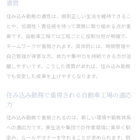
住み込み勤務から自動車製造で成長するコ
資質
ツ
住み込み勤務の適性は、規則正しい生活を維持できるこ
住み込み自動車工場でのキャリアアップ戦
とや、協調性・責任感を持って業務に取り組める点が重
略
要です。自動車工場では工程ごとに役割分担が明確で、
自動車製造で住み込み勤務が将来に役立つ
チームワークが重視されます。具体的には、時間管理や
理由
自己管理が得意な方、体力や集中力を持続できる方が活
住み込みから始まる自動車製造のキャリア
躍しやすいです。こうした資質があれば、住み込み勤務
形成
でも安定した成果を上げやすくなります。
住み込み自動車製造で安定した将来像を描
住み込み勤務で重視される自動車工場の適応
く
力
住み込み勤務で重視されるのは、新しい環境や勤務体系
への適応力です。寮生活や集団での作業環境に素早く馴
染み、ルールやマナーを守れることが求められます。例