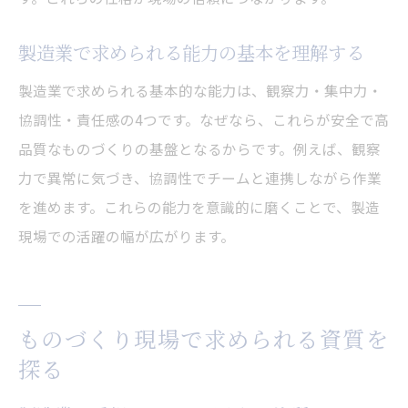
製造業を目指す人が意識したい強みとは
製造業で自分の適性を見極める質問集
製造業で求められる能力の基本を理解する
製造業を考える人へ役立つヒントまとめ
製造業で求められる基本的な能力は、観察力・集中力・
製造業に向かない人の特徴から適性を考える
協調性・責任感の4つです。なぜなら、これらが安全で高
製造業に向かない人の特徴を具体的に解説
品質なものづくりの基盤となるからです。例えば、観察
力で異常に気づき、協調性でチームと連携しながら作業
製造業に不向きな傾向とその理由について
を進めます。これらの能力を意識的に磨くことで、製造
製造業でミスマッチを防ぐための考え方
現場での活躍の幅が広がります。
製造業で向いていない人の対策も紹介
製造業で自分の適性を見直すポイント
製造業に向いている人を見極める視点
ものづくり現場で求められる資質を
探る