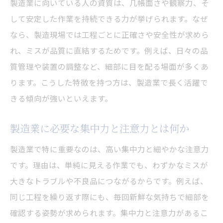
製造業に向いている人の資質は、几帳面さや観察力、そ
製造業で評価される観察力と改善意識
して安定した作業を持続できる力が挙げられます。なぜ
製造業の現場で活かせる主体性を考察
なら、製造現場では工程ごとに正確さや安全性が求めら
れ、ミスが品質に直結するためです。例えば、日々の品
製造業のものづくりに必要な忍耐力の理由
質管理や装置の調整など、細部に目を配る場面が多くあ
製造業で資質を活かすための学び方
ります。こうした特徴を持つ方は、製造業で長く活躍で
集中力が光る製造業に向く人の共通点
きる傾向が強いといえます。
製造業では集中力がなぜ大切なのか
製造業で活躍する人の集中力の維持方法
製造業に必要な集中力と注意力とは何か
製造業に向く人は繰り返し作業に強い理由
製造業で特に重要なのは、高い集中力と細やかな注意力
製造業の現場で光る細やかな気配りの力
です。理由は、単純に見える作業でも、わずかなミスが
製造業で注意深さが求められる場面とは
大きなトラブルや不良品につながるからです。例えば、
製造業で集中力を発揮するコツを紹介
同じ工程を繰り返す際にも、毎回新鮮な気持ちで細部を
確認する姿勢が求められます。集中力と注意力があるこ
チームワーク重視なら製造業が最適な理由