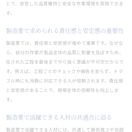
とで、安定した品質維持と安全な作業環境を実現できま
製造業ではチームワークが不可欠な理由
す。
製造業で求められる円滑なコミュニケーシ
ョン
製造業で求められる責任感と安定感の重要性
製造業の現場で協調性が活きる瞬間とは
製造業では、責任感と安定感が極めて重要です。なぜな
製造業のチームワークで成果を上げる方法
ら、自分の作業が製品全体の品質に影響を及ぼすため、
製造業で評価されるサポート力とは何か
任された工程を最後までやり抜く意識が不可欠だからで
製造業で信頼される人材の特徴を解説
す。例えば、工程ごとのチェックや報告を怠らず、トラ
工場勤務に向いている人の性格や適性を分析
ブル時にも冷静に対応できる人が信頼されます。責任感
製造業で工場勤務に適した人の特徴
と安定感があることで、現場全体の信頼性も向上しま
製造業で工場勤務が合う人の性格傾向
す。
製造業に向く体力と継続力の重要性
製造業で活躍できる人材の共通点に迫る
製造業で工場勤務に求められる判断力
製造業で活躍できる人材には、共通して根気強さや協調
製造業の工場勤務に必要な柔軟性について