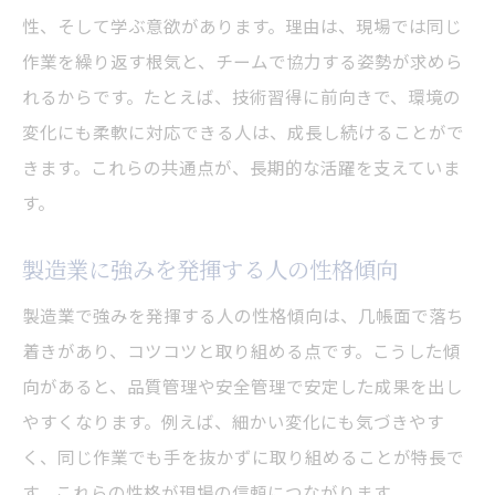
性、そして学ぶ意欲があります。理由は、現場では同じ
製造業で工場勤務に向いていない人の傾向
作業を繰り返す根気と、チームで協力する姿勢が求めら
製造業で求められる能力と適性の見極め方
れるからです。たとえば、技術習得に前向きで、環境の
製造業で重視される能力を解説します
変化にも柔軟に対応できる人は、成長し続けることがで
製造業に向いているかの適性チェック方法
きます。これらの共通点が、長期的な活躍を支えていま
製造業で活躍するためのスキルアップの道
す。
製造業の適性を判断するポイントを紹介
製造業に強みを発揮する人の性格傾向
製造業で評価される成長意欲を持つ秘訣
製造業の現場で役立つ自己分析方法
製造業で強みを発揮する人の性格傾向は、几帳面で落ち
着きがあり、コツコツと取り組める点です。こうした傾
自分が製造業に向いているか知るヒント集
向があると、品質管理や安全管理で安定した成果を出し
製造業に向いているか自己診断するコツ
やすくなります。例えば、細かい変化にも気づきやす
製造業に合う人の共通する行動パターン
く、同じ作業でも手を抜かずに取り組めることが特長で
製造業の適性判断で注目すべきポイント
す。これらの性格が現場の信頼につながります。