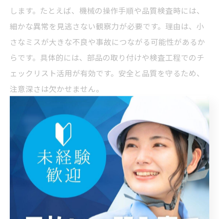
します。たとえば、機械の操作手順や品質検査時には、
細かな異常を見逃さない観察力が必要です。理由は、小
さなミスが大きな不良や事故につながる可能性があるか
らです。具体的には、部品の取り付けや検査工程でのチ
ェックリスト活用が有効です。安全と品質を守るため、
注意深さは欠かせません。
製造業で集中力を発揮するコツを紹介
製造業で集中力を発揮するには、作業環境の整備やルー
ティン化が効果的です。理由は、環境が整うことで雑念
が減り、作業に没頭しやすくなるからです。具体的に
は、作業開始前に机や道具を整理し、決まった手順で作
業を進めることがポイントです。また、短時間でできる
ストレッチや深呼吸も集中力維持に役立ちます。これら