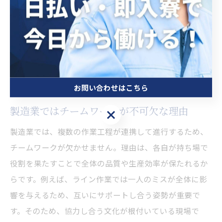
の工夫で現場でのパフォーマンスを高めましょう。
チームワーク重視なら製造業が最適
な理由
お問い合わせはこちら
製造業ではチームワークが不可欠な理由
お問い合わせはこちら
製造業では、複数の作業工程が連携して進行するため、
チームワークが欠かせません。理由は、各自が持ち場で
役割を果たすことで全体の品質や生産効率が保たれるか
らです。例えば、ライン作業では一人のミスが全体に影
響を与えるため、互いにサポートし合う姿勢が重要で
す。そのため、協力し合う文化が根付いている現場で