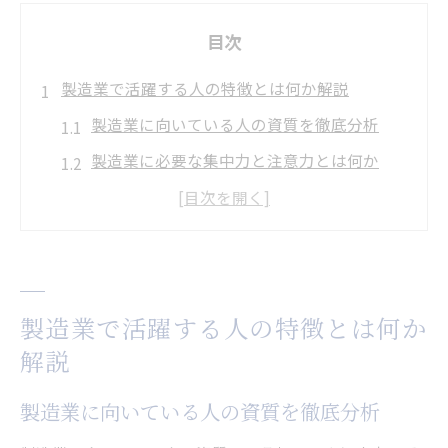
目次
製造業で活躍する人の特徴とは何か解説
製造業に向いている人の資質を徹底分析
製造業に必要な集中力と注意力とは何か
製造業で求められる責任感と安定感の重要
性
製造業で活躍できる人材の共通点に迫る
製造業に強みを発揮する人の性格傾向
製造業で活躍する人の特徴とは何か
製造業で求められる能力の基本を理解する
解説
ものづくり現場で求められる資質を探る
製造業に向いている人の資質を徹底分析
製造業が重視するものづくりの資質とは
製造業の現場で求められる柔軟な対応力