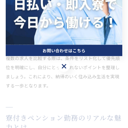
いポイントです。
また、実際の仕事内容や業務量、繁忙期と閑散期の差な
ども事前に確認し、自分のライフスタイルや希望に合っ
た求人を選ぶことが大切です。住み込みの場合、職場の
人間関係やサポート体制も重要な比較要素となります。
お問い合わせはこちら
複数の求人を比較する際は、条件をリスト化して優先順
お問い合わせはこちら
位を明確にし、自分にとって譲れないポイントを整理し
ましょう。これにより、納得のいく住み込み生活を実現
する一歩となります。
寮付きペンション勤務のリアルな魅
力とは