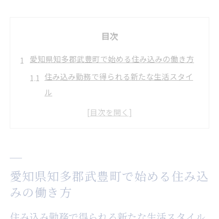
目次
愛知県知多郡武豊町で始める住み込みの働き方
住み込み勤務で得られる新たな生活スタイ
ル
ペンション住み込みが選ばれる理由とは
武豊町で安心して住み込みを始めるコツ
住み込み求人が増える背景とその特徴
即入寮できる住み込みのメリットを解説
愛知県知多郡武豊町で始める住み込
住み込み求人探しが武豊町生活の第一歩
みの働き方
住み込み求人の探し方と応募時の注意点
住み込み勤務で得られる新たな生活スタイル
武豊町で理想の住み込み求人を見つける方