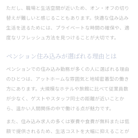
生活費を抑えたいなら住み込みという選択を
ただし、職場と生活空間が近いため、オン・オフの切り
住み込みで家賃や光熱費を大幅に節約
替えが難しいと感じることもあります。快適な住み込み
生活コストが下がる住み込み勤務の実態
生活を送るためには、プライベートな時間の確保や、適
住み込みで実現できる賢い家計管理術
度なリフレッシュ方法を見つけることが大切です。
生活費節約と住み込み勤務の両立方法
ペンション住み込みが選ばれる理由とは
住み込みが支える武豊町での安定生活
武豊町で叶う住まいと仕事の両立術
ペンションでの住み込み勤務が多くの人に選ばれる理由
住み込み勤務で住居と仕事を同時に確保
のひとつは、アットホームな雰囲気と地域密着型の働き
方にあります。大規模なホテルや旅館に比べて従業員数
武豊町で実現する住まいと職場の最適化
が少なく、ゲストやスタッフ同士の距離が近いことか
通勤ストレスが減る住み込み生活の工夫
ら、温かい人間関係の中で働ける点が魅力です。
住み込み求人を活用した安定した暮らし方
また、住み込み求人の多くは寮費や食費が無料または低
働きながら住まいも整う住み込みの魅力
額で提供されるため、生活コストを大幅に抑えることが
無理なく転職する住み込み活用ポイント