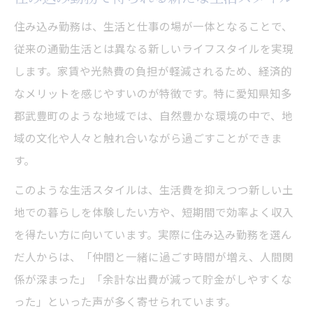
法
住み込み勤務は、生活と仕事の場が一体となることで、
住み込み可能な求人がもたらす安心感
従来の通勤生活とは異なる新しいライフスタイルを実現
寮付き住み込み求人の選び方のポイント
します。家賃や光熱費の負担が軽減されるため、経済的
住み込み求人比較で重視したい条件とは
なメリットを感じやすいのが特徴です。特に愛知県知多
郡武豊町のような地域では、自然豊かな環境の中で、地
寮付きペンション勤務のリアルな魅力とは
域の文化や人々と触れ合いながら過ごすことができま
寮付き住み込みで実現する快適な生活環境
す。
住み込みペンション勤務の働きやすさを解
このような生活スタイルは、生活費を抑えつつ新しい土
説
地での暮らしを体験したい方や、短期間で効率よく収入
寮費負担が軽い住み込み勤務の魅力
を得たい方に向いています。実際に住み込み勤務を選ん
住み込みで感じるペンションの雰囲気や特
だ人からは、「仲間と一緒に過ごす時間が増え、人間関
長
係が深まった」「余計な出費が減って貯金がしやすくな
住み込み勤務がもたらす人間関係の変化
った」といった声が多く寄せられています。