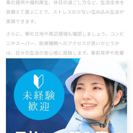
事の提供や福利厚生、休日の過ごし方など、生活全体を
見据えて選ぶことで、ストレスの少ない住み込み生活が
実現できます。
さらに、寮の立地や周辺環境も確認しましょう。コンビ
ニやスーパー、医療機関へのアクセスが良いかどうか
は、日々の生活の安心感に直結します。事前見学や先輩
スタッフの声を参考に、自分に合った寮環境を選びまし
ょう。
住み込み求人比較で重視したい条件とは
住み込み求人を比較する際に重視したい条件は、給与や
休日だけでなく、寮の環境や通勤距離、福利厚生の充実
度など多岐にわたります。特にペンション業界では、勤
務時間の柔軟性や職場の雰囲気も長く働く上で欠かせな