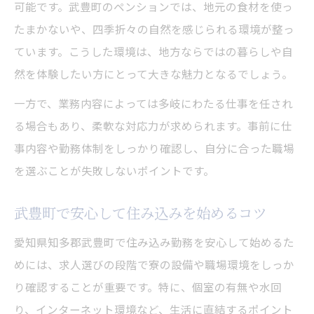
可能です。武豊町のペンションでは、地元の食材を使っ
住み込み転職で失敗しない準備と注意点
たまかないや、四季折々の自然を感じられる環境が整っ
住み込みを活用したスムーズな転職術
ています。こうした環境は、地方ならではの暮らしや自
転職時に住み込みを選ぶメリットと工夫
然を体験したい方にとって大きな魅力となるでしょう。
住み込み転職で生活と仕事を安定させる方
一方で、業務内容によっては多岐にわたる仕事を任され
法
る場合もあり、柔軟な対応力が求められます。事前に仕
住み込み活用で無理なく新生活をスタート
事内容や勤務体制をしっかり確認し、自分に合った職場
を選ぶことが失敗しないポイントです。
武豊町で安心して住み込みを始めるコツ
愛知県知多郡武豊町で住み込み勤務を安心して始めるた
めには、求人選びの段階で寮の設備や職場環境をしっか
り確認することが重要です。特に、個室の有無や水回
り、インターネット環境など、生活に直結するポイント